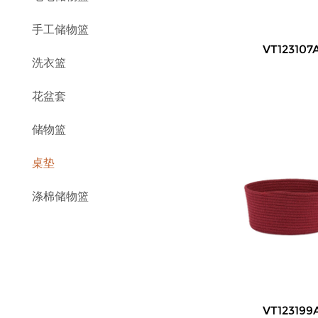
手工储物篮
VT123107
洗衣篮
花盆套
储物篮
桌垫
涤棉储物篮
VT123199